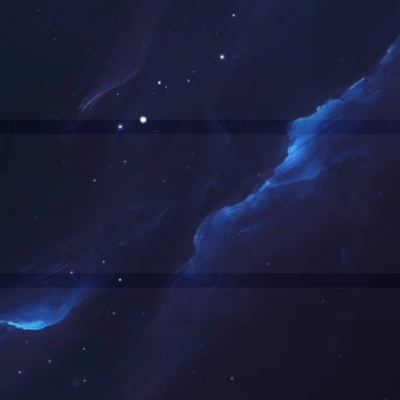
您
站登录入口
上一页
下一页
末页
共
条记录 第
/
页 
0
0
0
21-58991150 公司邮箱:jqpt@eartl.com