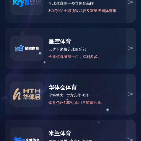
企业荣誉
国际奖
项
国家奖
项
上海奖
公
项
司
白
奖
玉
金
项
兰
钢
示
奖
杯
范
市