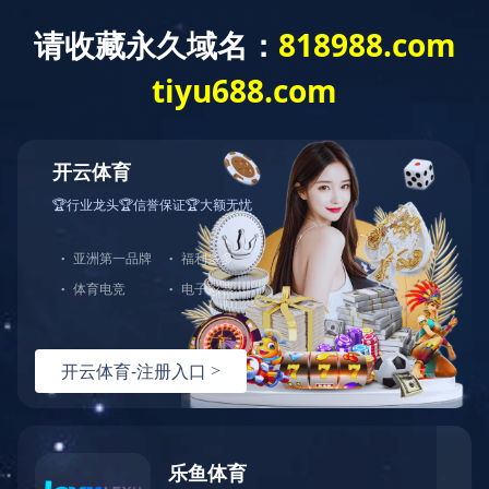
开云官方端网站登录入口
信息
首
公
业
资
企
公
招
政
页
司
务
质
业
司
标
策
简
范
信
荣
业
信
法
介
围
誉
誉
绩
息
规