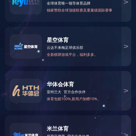
公司简介
公司概
况
企业宗
旨
组织架
构
发展历
程
发展战
略
领导团
队
专家团