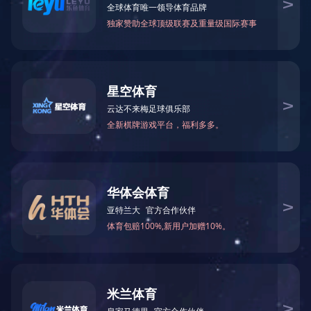
招标信息
招标公告
中标结果
专家申请
中标结果
您现在的位置：
网站开云官方端网站登录入口
>
中标
结果
上海外滩茂悦大酒店