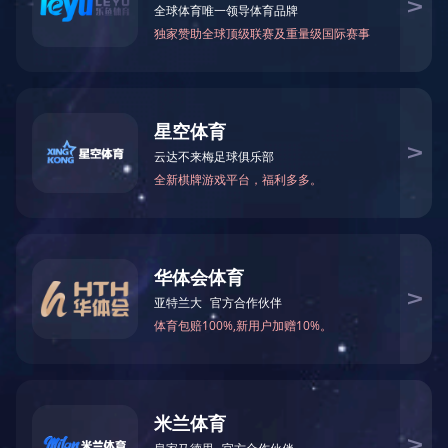
开云官方端
网站登录入
口
通知要闻
党建工会
员工风采
公司活动
企业信用
您现在的位置：
网站开云官方端网站登录入口
>
企业